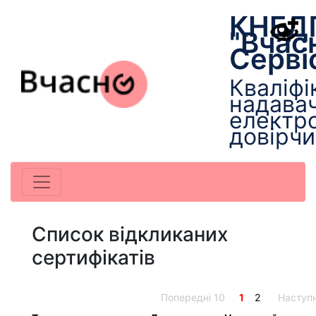
КНЕД
"Вчас
Сервi
Кваліфі
надава
електр
довірчи
Список вiдкликаних
сертифiкатiв
Попередні 10
1
2
Наступн