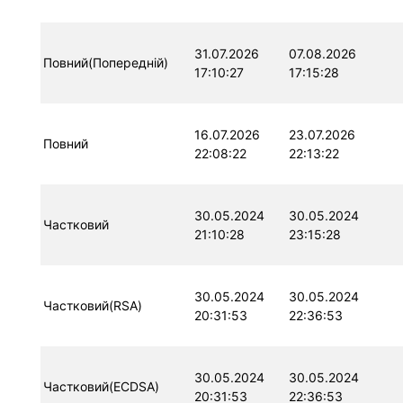
31.07.2026
07.08.2026
Повний(Попередній)
17:10:27
17:15:28
16.07.2026
23.07.2026
Повний
22:08:22
22:13:22
30.05.2024
30.05.2024
Частковий
21:10:28
23:15:28
30.05.2024
30.05.2024
Частковий(RSA)
20:31:53
22:36:53
30.05.2024
30.05.2024
Частковий(ECDSA)
20:31:53
22:36:53